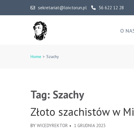
Skip
sekretariat@loiv.torun.pl
56 622 12 28
to
content
(Press
O NA
Enter)
IV Liceum Ogólnoksz
Home
>
Szachy
Tag:
Szachy
Złoto szachistów w Mi
BY
WICEDYREKTOR
1 GRUDNIA 2023