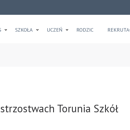
S
SZKOŁA
UCZEŃ
RODZIC
REKRUTA
tałcące w Toruniu
strzostwach Torunia Szkół