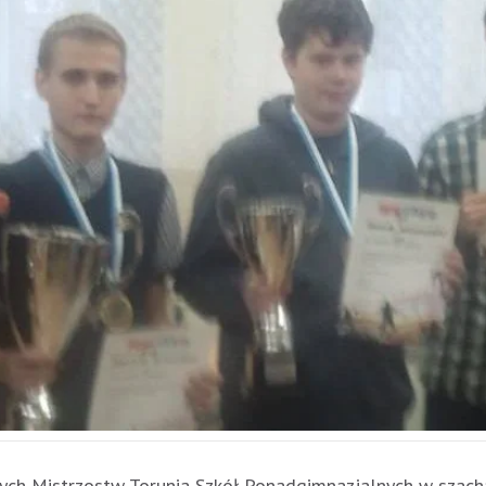
alnych Mistrzostw Torunia Szkół Ponadgimnazjalnych w szac