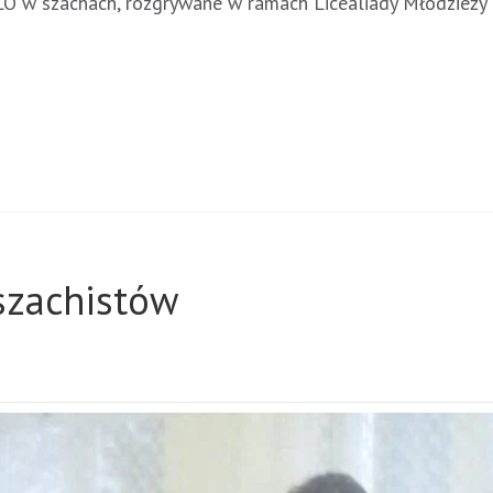
 LO w szachach, rozgrywane w ramach Licealiady Młodzież
szachistów