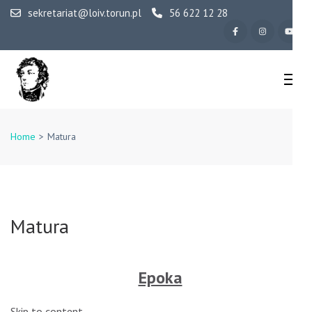
Skip
sekretariat@loiv.torun.pl
56 622 12 28
to
content
(Press
Enter)
IV Liceum
Ogólnokształcące w
Home
>
Matura
Toruniu
Matura
Epoka
Skip to content