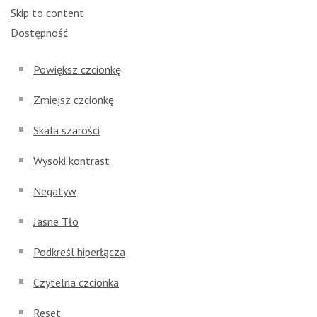
Skip to content
Open toolbar
Dostępność
Powiększ czcionkę
Zmiejsz czcionkę
Skala szarości
Wysoki kontrast
Negatyw
Jasne Tło
Podkreśl hiperłącza
Czytelna czcionka
Reset