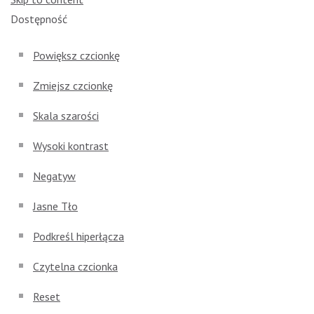
Open toolbar
Dostępność
Powiększ czcionkę
Zmiejsz czcionkę
Skala szarości
Wysoki kontrast
Negatyw
Jasne Tło
Podkreśl hiperłącza
Czytelna czcionka
Reset