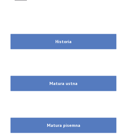
Historia
Matura ustna
Matura pisemna