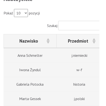
Pokaż
pozycji
Szukaj:
Nazwisko
Przedmiot
Nazwisko
Przedmiot
Anna Schmelter
j.niemiecki
Iwona Żyndul
w-f
Gabriela Potocka
historia
Marta Gessek
j.polski