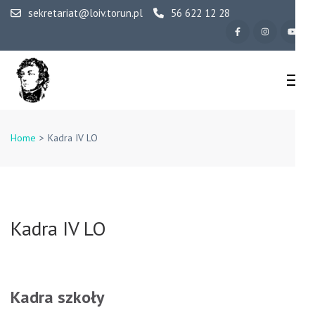
Skip
sekretariat@loiv.torun.pl
56 622 12 28
to
content
(Press
Enter)
IV Liceum
Ogólnokształcące w
Home
>
Kadra IV LO
Toruniu
Kadra IV LO
Kadra szkoły