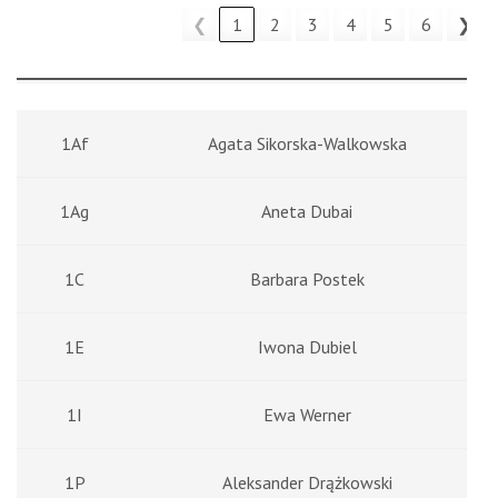
❮
1
2
3
4
5
6
❯
1Af
Agata Sikorska-Walkowska
1Ag
Aneta Dubai
1C
Barbara Postek
1E
Iwona Dubiel
1I
Ewa Werner
1P
Aleksander Drążkowski