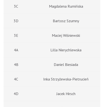
3C
Magdalena Rumińska
3D
Bartosz Szumny
3E
Maciej Wiśniewski
4A
Lilla Nierychlewska
4B
Daniel Biesiada
4C
Inka Strzyżewska-Pietrucień
4D
Jacek Hirsch