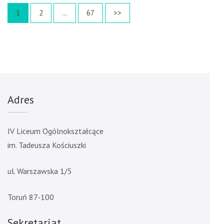
Stronicowanie
Page
Page
Page
1
2
…
67
>>
wpisów
Adres
IV Liceum Ogólnokształcące
im. Tadeusza Kościuszki
ul. Warszawska 1/5
Toruń 87-100
Sekretariat