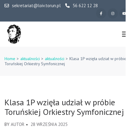
Skip
sekretariat@loiv.torun.pl
56 622 12 28
to
content
(Press
Enter)
IV Liceum
Ogólnokształcące w
Home
>
aktualności
>
aktualności
>
Klasa 1P wzięła udział w próbie
Toruńskiej Orkiestry Symfonicznej
Toruniu
Klasa 1P wzięła udział w próbie
Toruńskiej Orkiestry Symfonicznej
BY
AUTOR
28 WRZEŚNIA 2025