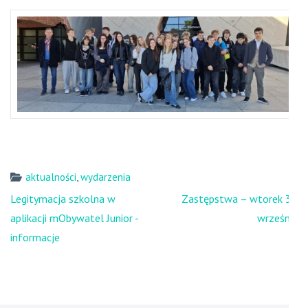
aktualności
,
wydarzenia
Nawigacja
Legitymacja szkolna w
Zastępstwa – wtorek 30
wpisu
aplikacji mObywatel Junior -
września
informacje