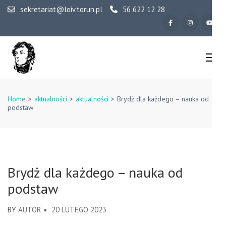
Skip
sekretariat@loiv.torun.pl
56 622 12 28
to
content
(Press
Enter)
IV Liceum
Ogólnokształcące w
Home
>
aktualności
>
aktualności
>
Brydż dla każdego – nauka od
podstaw
Toruniu
Brydż dla każdego – nauka od
podstaw
BY
AUTOR
20 LUTEGO 2023