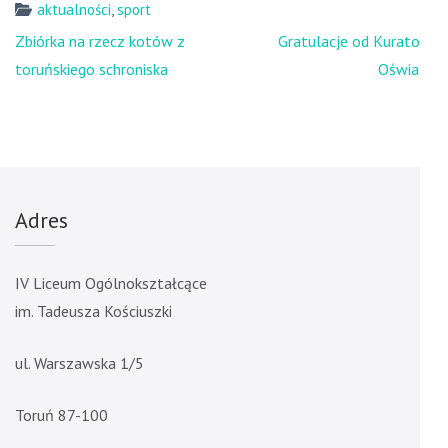
aktualności
,
sport
Nawigacja
Zbiórka na rzecz kotów z
Gratulacje od Kuratora
wpisu
toruńskiego schroniska
Oświaty
Adres
IV Liceum Ogólnokształcące
im. Tadeusza Kościuszki
ul. Warszawska 1/5
Toruń 87-100