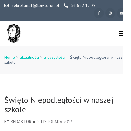
Skip
sekretariat@loiv.torun.pl
56 622 12 28
to
content
(Press
Enter)
IV Liceum
Ogólnokształcące w
Home
>
aktualności
>
uroczystości
>
Święto Niepodległości w naszej
szkole
Toruniu
Święto Niepodległości w naszej
szkole
BY
REDAKTOR
9 LISTOPADA 2013