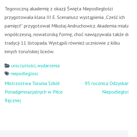
Tegoroczną akademię z okazji Święta Niepodległości
przygotowała klasa III E. Scenariusz wystąpienia „Cześć ich
pamięci!” przygotował Mikołaj Andruchowicz. Akademia miała
współczesną, nowatorską formę, choć nawiązywała także do
tradycji 11 listopada. Wystąpili również uczniowie z kilku
innych toruńskiej liceów.
uroczystości
,
wydarzenia
niepodleglosc
Nawigacja
Mistrzostwa Torunia Szkół
95 rocznica Odzyskania
wpisu
Ponadgimnazjalnych w Piłce
Niepodległości
Ręcznej