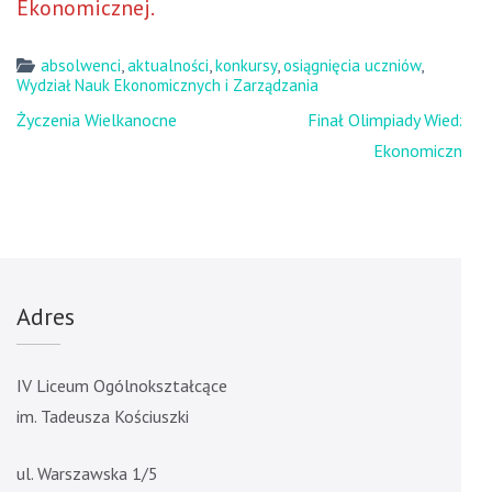
Ekonomicznej.
absolwenci
,
aktualności
,
konkursy
,
osiągnięcia uczniów
,
Wydział Nauk Ekonomicznych i Zarządzania
Nawigacja
Życzenia Wielkanocne
Finał Olimpiady Wiedzy
wpisu
Ekonomicznej
Adres
IV Liceum Ogólnokształcące
im. Tadeusza Kościuszki
ul. Warszawska 1/5