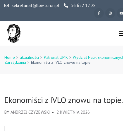
Skip
sekretariat@loiv.torun.pl
56 622 12 28
to
content
(Press
Enter)
IV Liceum
Ogólnokształcące w
Home
>
aktualności
>
Patronat UMK
>
Wydział Nauk Ekonomicznych i
Zarządzania
>
Ekonomiści z IVLO znowu na topie.
Toruniu
Ekonomiści z IVLO znowu na topie.
BY
ANDRZEJ CZYŻEWSKI
2 KWIETNIA 2026