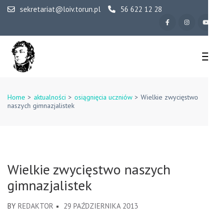
Skip
sekretariat@loiv.torun.pl
56 622 12 28
to
content
(Press
Enter)
IV Liceum
Ogólnokształcące w
Home
>
aktualności
>
osiągnięcia uczniów
>
Wielkie zwycięstwo
naszych gimnazjalistek
Toruniu
Wielkie zwycięstwo naszych
gimnazjalistek
BY
REDAKTOR
29 PAŹDZIERNIKA 2013