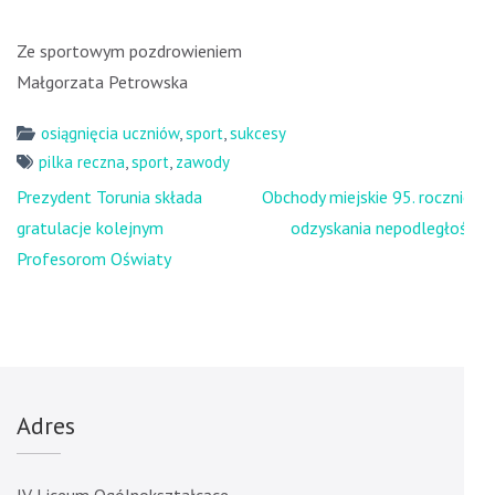
Ze sportowym pozdrowieniem
Małgorzata Petrowska
osiągnięcia uczniów
,
sport
,
sukcesy
pilka reczna
,
sport
,
zawody
Nawigacja
Prezydent Torunia składa
Obchody miejskie 95. rocznicy
wpisu
gratulacje kolejnym
odzyskania nepodległości
Profesorom Oświaty
Adres