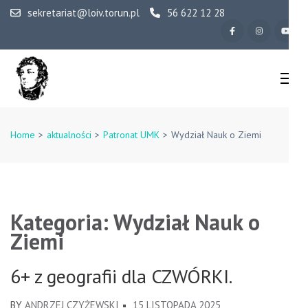
Skip
sekretariat@loiv.torun.pl
56 622 12 28
to
content
(Press
Enter)
IV Liceum
Ogólnokształcące w
Home
>
aktualności
>
Patronat UMK
>
Wydział Nauk o Ziemi
Toruniu
Kategoria:
Wydział Nauk o
Ziemi
6+ z geografii dla CZWÓRKI.
BY
ANDRZEJ CZYŻEWSKI
15 LISTOPADA 2025