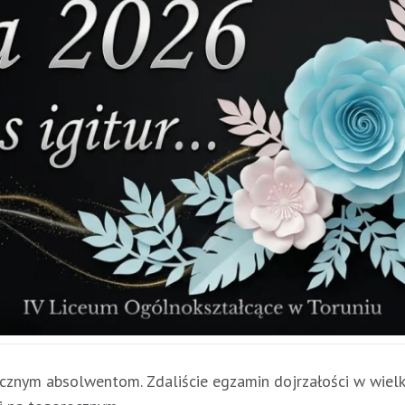
znym absolwentom. Zdaliście egzamin dojrzałości w wielk