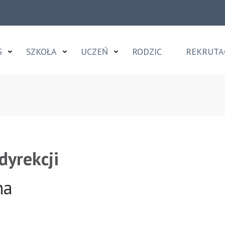
S
SZKOŁA
UCZEŃ
RODZIC
REKRUTA
tałcące w Toruniu
dyrekcji
na