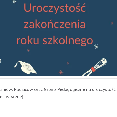
zniów, Rodziców oraz Grono Pedagogiczne na uroczystość 
imnastycznej. …