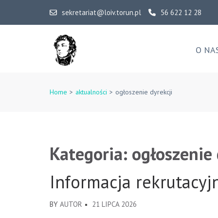
Skip
sekretariat@loiv.torun.pl
56 622 12 28
to
content
(Press
O NA
Enter)
IV Liceum Ogólnoksz
Home
>
aktualności
>
ogłoszenie dyrekcji
Kategoria:
ogłoszenie 
Informacja rekrutacyj
BY
AUTOR
21 LIPCA 2026