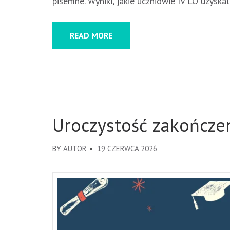
pisemne. Wyniki, jakie uczniowie IV LO uzysk
READ MORE
Uroczystość zakończe
BY
AUTOR
19 CZERWCA 2026