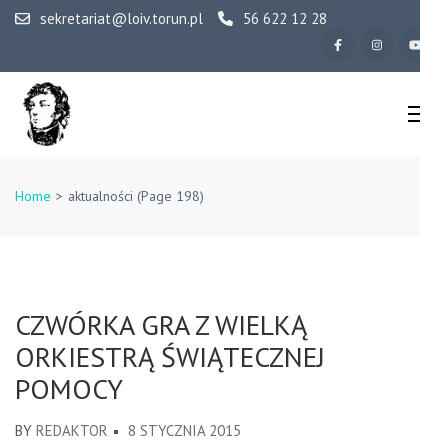
Skip
sekretariat@loiv.torun.pl
56 622 12 28
to
content
(Press
Enter)
IV Liceum
Ogólnokształcące w
Home
>
aktualności
(Page 198)
Toruniu
CZWÓRKA GRA Z WIELKĄ
ORKIESTRĄ ŚWIĄTECZNEJ
POMOCY
BY
REDAKTOR
8 STYCZNIA 2015