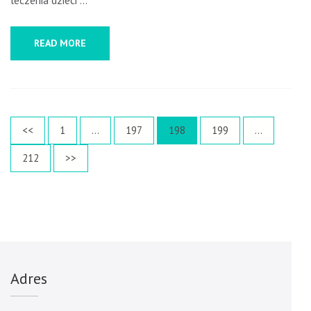
leczenia dzieci …
READ MORE
Stronicowanie
Page
Page
Page
Page
<<
1
…
197
198
199
…
wpisów
Page
212
>>
Adres